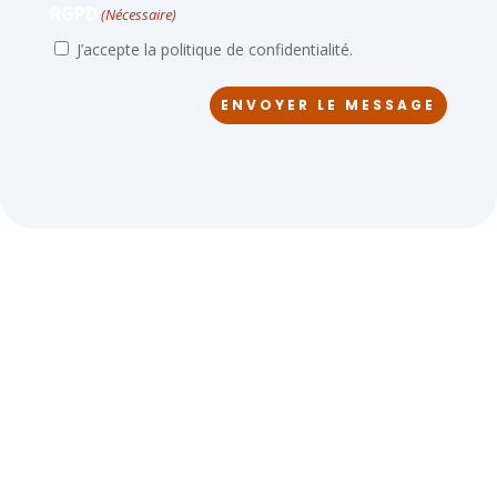
RGPD
(Nécessaire)
MM
slash
J’accepte la politique de confidentialité.
AAAA