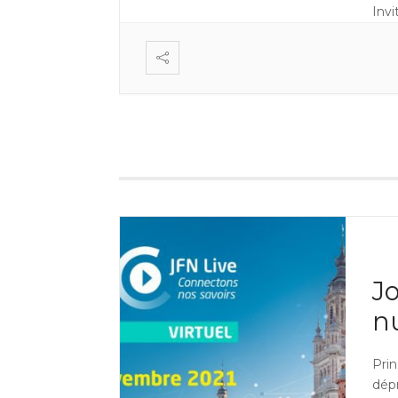
Inv
J
nu
Prin
dép