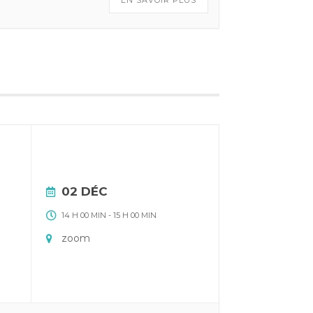
EN SAVOIR PLUS
02 DÉC
14 H 00 MIN
-
15 H 00 MIN
zoom