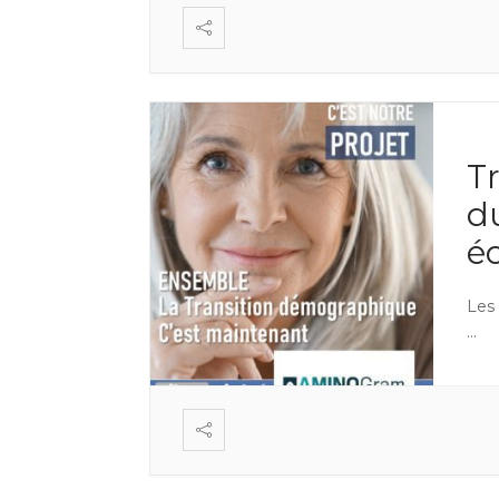
Tr
du
é
Les 
...