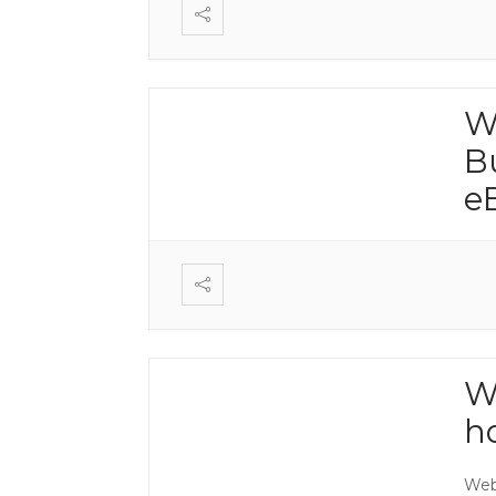
W
Bu
e
W
h
Web