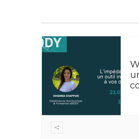
W
un
c