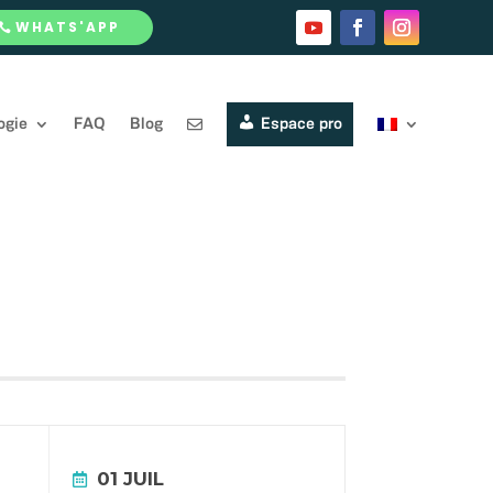
WHATS'APP
ogie
FAQ
Blog
Espace pro
01 JUIL