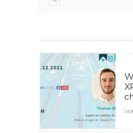
W
X
c
Le 