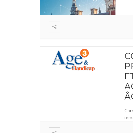
C
P
E
A
Â
Comp
ren