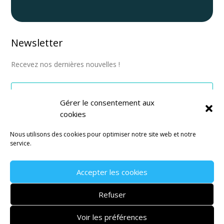
Newsletter
Recevez nos dernières nouvelles !
Gérer le consentement aux
cookies
S'abonner
Nous utilisons des cookies pour optimiser notre site web et notre
service.
Accepter les cookies
Mentions légales
–
CGV
–
Politique de confidentialité
Refuser
Site réalisé par l’
agence de communication Montpellier
Janvier
Voir les préférences