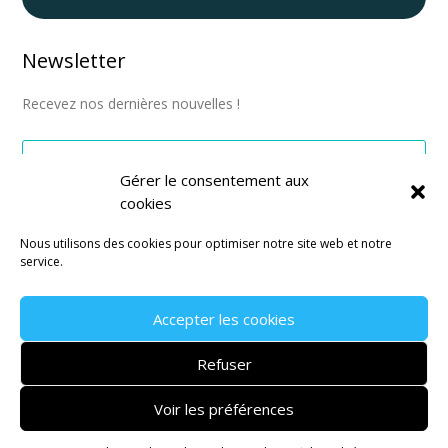
Newsletter
Recevez nos dernières nouvelles !
Gérer le consentement aux
cookies
S'abonner
Nous utilisons des cookies pour optimiser notre site web et notre
service.
Accepter les cookies
Mentions légales
–
CGV
–
Politique de confidentialité
Refuser
Site réalisé par l’
agence de communication Montpellier
Janvier
Voir les préférences