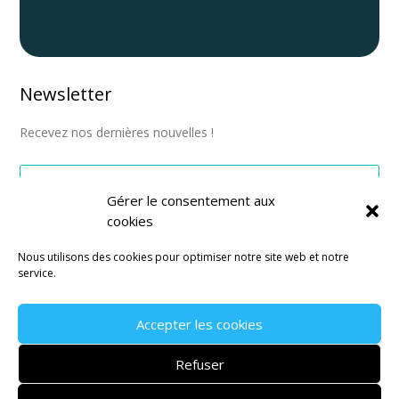
Newsletter
Recevez nos dernières nouvelles !
Gérer le consentement aux
cookies
S'abonner
Nous utilisons des cookies pour optimiser notre site web et notre
service.
Accepter les cookies
Mentions légales
–
CGV
–
Politique de confidentialité
Refuser
Site réalisé par l’
agence de communication Montpellier
Janvier