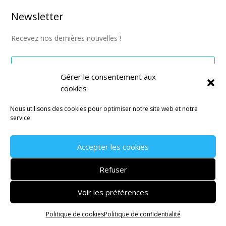
Newsletter
Recevez nos dernières nouvelles !
Gérer le consentement aux
cookies
S'abonner
Nous utilisons des cookies pour optimiser notre site web et notre
service.
Accepter les cookies
Mentions légales
–
CGV
–
Politique de confidentialité
Refuser
Site réalisé par l’
agence de communication Montpellier
Janvier
Voir les préférences
Politique de cookies
Politique de confidentialité