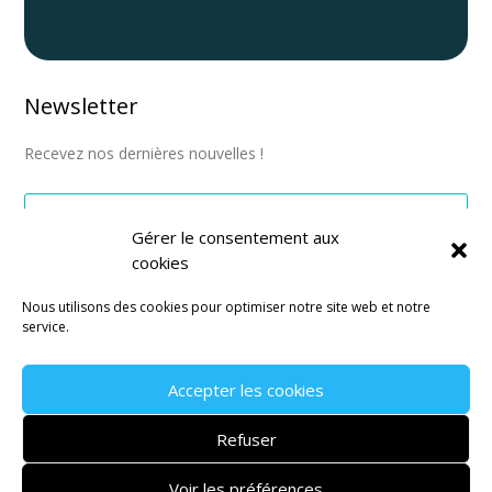
Newsletter
Recevez nos dernières nouvelles !
Gérer le consentement aux
cookies
S'abonner
Nous utilisons des cookies pour optimiser notre site web et notre
service.
Accepter les cookies
Mentions légales
–
CGV
–
Politique de confidentialité
Refuser
Site réalisé par l’
agence de communication Montpellier
Janvier
Voir les préférences