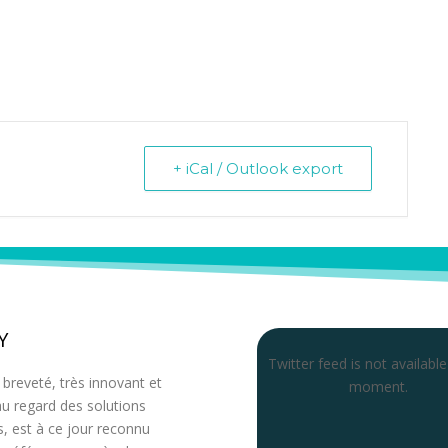
+ iCal / Outlook export
Y
Twitter feed is not available
f breveté, très innovant et
moment.
 au regard des solutions
s, est à ce jour reconnu