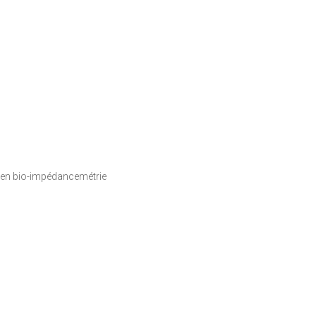
 en bio-impédancemétrie