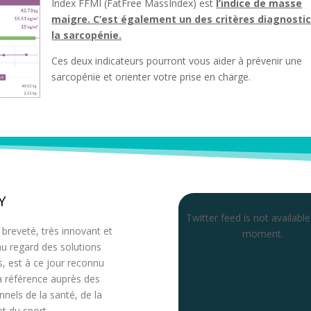
Index FFMI (FatFree MassIndex) est
l’indice de masse
maigre. C’est également un des critères diagnostic
la sarcopénie.
Ces deux indicateurs pourront vous aider à prévenir une
sarcopénie et orienter votre prise en charge.
Y
Twitter feed is not available
f breveté, très innovant et
moment.
 au regard des solutions
s, est à ce jour reconnu
 référence auprès des
nnels de la santé, de la
et du sport.