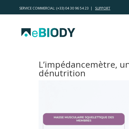
SERVICE COMMERCIAL:
(+33) 04 30 96 54 23 |
SUPPORT
L’impédancemètre, un 
dénutrition