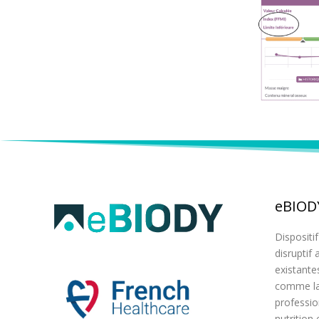
eBIOD
Dispositi
disruptif
existante
comme la
professio
nutrition 